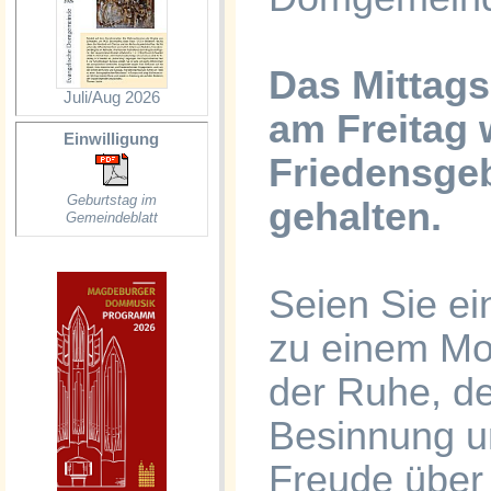
Das Mittag
Juli/Aug 2026
am Freitag 
Einwilligung
Friedensge
Geburtstag im
gehalten.
Gemeindeblatt
Seien Sie e
zu einem M
der Ruhe, d
Besinnung u
Freude über