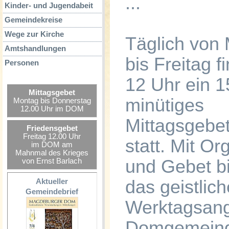
...
Kinder- und Jugendabeit
Gemeindekreise
Wege zur Kirche
Täglich von
Amtshandlungen
bis Freitag f
Personen
12 Uhr ein 1
Mittagsgebet
minütiges
Montag bis Donnerstag
12.00 Uhr im DOM
Mittagsgebe
Friedensgebet
Freitag 12.00 Uhr
statt. Mit O
im DOM am
Mahnmal des Krieges
und Gebet bi
von Ernst Barlach
das geistlich
Aktueller
Gemeindebrief
Werktagsang
Domgemein