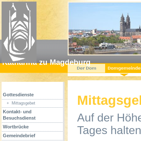
Startseit
Katharina zu Magdeburg
Gottesdienste
Mittagsge
+
Mittagsgebet
Kontakt- und
Auf der Höh
Besuchsdienst
Tages halten
Wortbrücke
Gemeindebrief